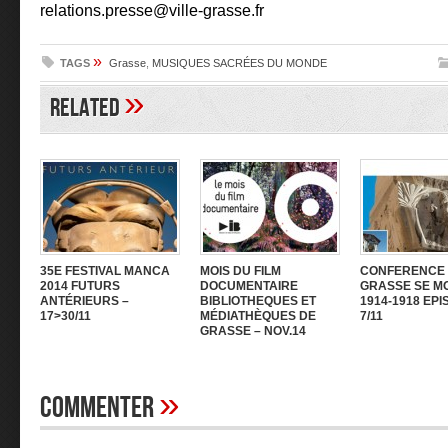
relations.presse@ville-grasse.fr
»
TAGS
Grasse
,
MUSIQUES SACRÉES DU MONDE
»
Related
35E FESTIVAL MANCA
MOIS DU FILM
CONFERENCE 
2014 FUTURS
DOCUMENTAIRE
GRASSE SE MO
ANTÉRIEURS –
BIBLIOTHEQUES ET
1914-1918 EPI
17>30/11
MÉDIATHÈQUES DE
7/11
GRASSE – NOV.14
»
Commenter