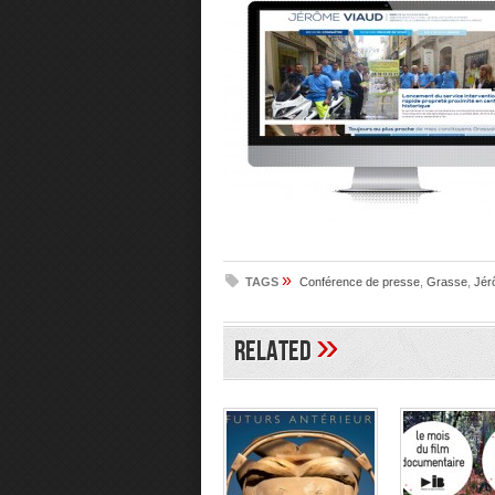
»
TAGS
Conférence de presse
,
Grasse
,
Jér
»
Related