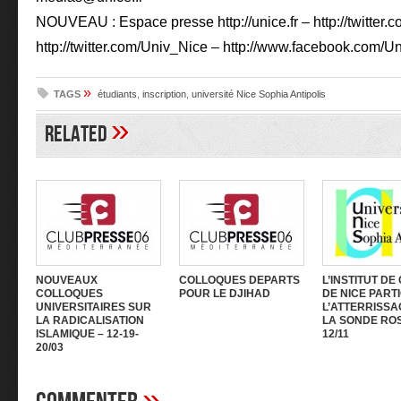
NOUVEAU : Espace presse http://unice.fr – http://twitter.
http://twitter.com/Univ_Nice – http://www.facebook.com/
»
TAGS
étudiants
,
inscription
,
université Nice Sophia Antipolis
»
Related
NOUVEAUX
COLLOQUES DEPARTS
L’INSTITUT DE
COLLOQUES
POUR LE DJIHAD
DE NICE PARTI
UNIVERSITAIRES SUR
L’ATTERRISSA
LA RADICALISATION
LA SONDE ROS
ISLAMIQUE – 12-19-
12/11
20/03
»