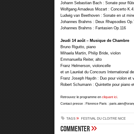
Johann Sebastian Bach : Sonate pour flûte
Wolfgang Amadeus Mozart : Concerto K.414
Ludwig van Beethoven : Sonate en ut mine
Johannes Brahms : Deux Rhapsodies Op.
Johannes Brahms : Fantasien Op.116
Jeudi 14 août – Musique de Chambre
Bruno Rigutto, piano
Mihaela Martin, Philip Bride, violon
Emmanuella Reiter, alto
Franz Helmerson, violoncelle
et un Lauréat du Concours International 
Franz Joseph Haydn : Duo pour violon et v
Robert Schumann : Quintette pour piano e
Retrouvez le programme en
cliquant ici
.
Contact presse : Florence Paris :
paris.aien@orang
»
TAGS
FESTIVAL DU CLOITRE NICE
»
Commenter