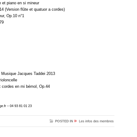
 et piano en si mineur
 (Version flûte et quatuor a cordes)
ur, Op.10 n°1
79
de Musique Jacques Taddei 2013
ioloncelle
t cordes en mi bémol, Op.44
e.fr
– 04 93 81 01 23
»
POSTED IN
Les infos des membres