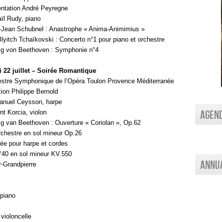
ntation André Peyregne
ïl Rudy, piano
-Jean Schubnel : Anastrophe « Anima-Animimius »
 Ilyitch Tchaïkovski : Concerto n°1 pour piano et orchestre
ig von Beethoven : Symphonie n°4
i 22 juillet – Soirée Romantique
stre Symphonique de l’Opéra Toulon Provence Méditerranée
tion Philippe Bernold
nuel Ceysson, harpe
AGEN
nt Korcia, violon
g van Beethoven : Ouverture « Coriolan », Op.62
rchestre en sol mineur Op.26
ée pour harpe et cordes
40 en sol mineur KV.550
Annu
r-Grandpierre
 piano
violoncelle