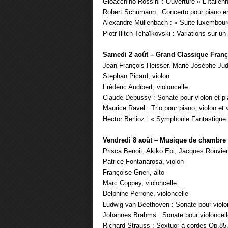
Gioacchino Rossini : Ouverture « L’Italien
Robert Schumann : Concerto pour piano en
Alexandre Müllenbach : « Suite luxembour
Piotr Ilitch Tchaïkovski : Variations sur 
Samedi 2 août – Grand Classique Franç
Jean-François Heisser, Marie-Josèphe Ju
Stephan Picard, violon
Frédéric Audibert, violoncelle
Claude Debussy : Sonate pour violon et p
Maurice Ravel : Trio pour piano, violon et 
Hector Berlioz : « Symphonie Fantastique »
Vendredi 8 août – Musique de chambre
Prisca Benoit, Akiko Ebi, Jacques Rouvier
Patrice Fontanarosa, violon
Françoise Gneri, alto
Marc Coppey, violoncelle
Delphine Perrone, violoncelle
Ludwig van Beethoven : Sonate pour violo
Johannes Brahms : Sonate pour violoncell
Richard Strauss : Sextuor à cordes Op.85, 