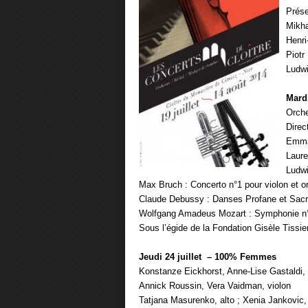
Prése
Mikha
Henri
Piotr
Ludw
Mard
Orche
Direc
Emma
Laure
Ludwi
Max Bruch : Concerto n°1 pour violon et o
Claude Debussy : Danses Profane et Sacr
Wolfgang Amadeus Mozart : Symphonie n°
Sous l’égide de la Fondation Gisèle Tissie
Jeudi 24 juillet – 100% Femmes
Konstanze Eickhorst, Anne-Lise Gastaldi,
Annick Roussin, Vera Vaidman, violon
Tatjana Masurenko, alto ; Xenia Jankovic, 