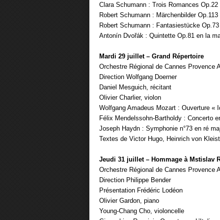
Clara Schumann : Trois Romances Op.22 p
Robert Schumann : Märchenbilder Op.113 p
Robert Schumann : Fantasiestücke Op.73 p
Antonín Dvořák : Quintette Op.81 en la ma
Mardi 29 juillet – Grand Répertoire
Orchestre Régional de Cannes Provence A
Direction Wolfgang Doerner
Daniel Mesguich, récitant
Olivier Charlier, violon
Wolfgang Amadeus Mozart : Ouverture « 
Félix Mendelssohn-Bartholdy : Concerto e
Joseph Haydn : Symphonie n°73 en ré maj
Textes de Victor Hugo, Heinrich von Kleis
Jeudi 31 juillet – Hommage à Mstislav 
Orchestre Régional de Cannes Provence A
Direction Philippe Bender
Présentation Frédéric Lodéon
Olivier Gardon, piano
Young-Chang Cho, violoncelle