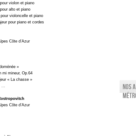
our violon et piano
our alto et piano
our violoncelle et piano
jeur pour piano et cordes
lpes Côte d’Azur
Idoménée »
n mi mineur, Op.64
eur « La chasse »
Nos a
t …
Métro
Rostropovitch
lpes Côte d’Azur