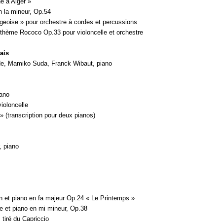
ne à Alger »
 la mineur, Op.54
geoise » pour orchestre à cordes et percussions
un thème Rococo Op.33 pour violoncelle et orchestre
ais
de, Mamiko Suda, Franck Wibaut, piano
iano
violoncelle
 (transcription pour deux pianos)
, piano
n et piano en fa majeur Op.24 « Le Printemps »
e et piano en mi mineur, Op.38
tiré du Capriccio