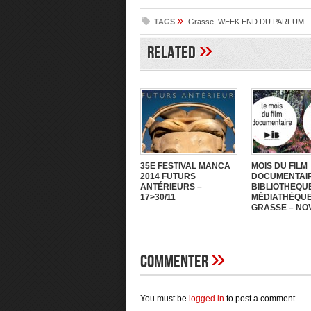
»
TAGS
Grasse
,
WEEK END DU PARFUM
»
Related
35E FESTIVAL MANCA
MOIS DU FILM
2014 FUTURS
DOCUMENTAI
ANTÉRIEURS –
BIBLIOTHEQU
17>30/11
MÉDIATHÈQUE
GRASSE – NOV
»
Commenter
You must be
logged in
to post a comment.