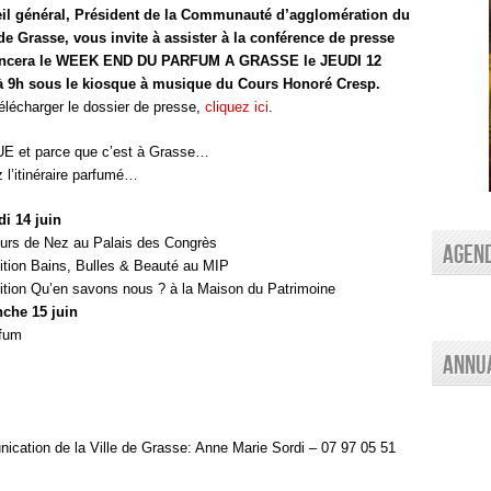
il général,
Président de la Communauté d’agglomération du
de Grasse,
vous invite à assister à la conférence de presse
ancera le
WEEK END DU PARFUM A GRASSE le
JEUDI 12
à 9h s
ous le kiosque à musique du Cours Honoré Cresp.
élécharger le dossier de presse,
c
liquez ici
.
E et parce que c’est à Grasse…
 l’itinéraire parfumé…
i 14 juin
urs de Nez au Palais des Congrès
AGEN
tion Bains, Bulles & Beauté au MIP
tion Qu’en savons nous ? à la Maison du Patrimoine
che 15 juin
rfum
Annu
ication de la Ville de Grasse:
Anne Marie Sordi –
07 97 05 51