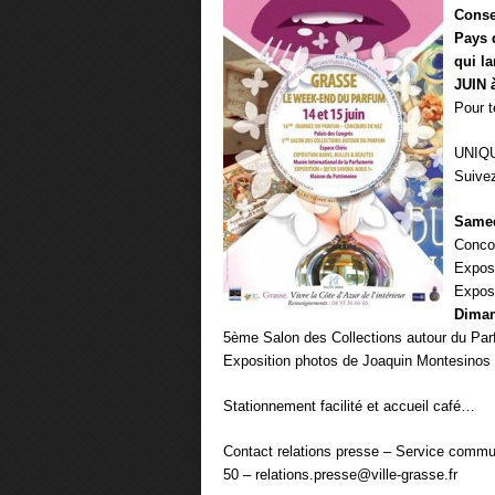
Conse
Pays 
qui l
JUIN 
Pour t
UNIQU
Suivez
Samed
Conco
Exposi
Exposi
Diman
5ème Salon des Collections autour du Pa
Exposition photos de Joaquin Montesinos
Stationnement facilité et accueil café…
Contact relations presse – Service commun
50 –
relations.presse@ville-grasse.fr