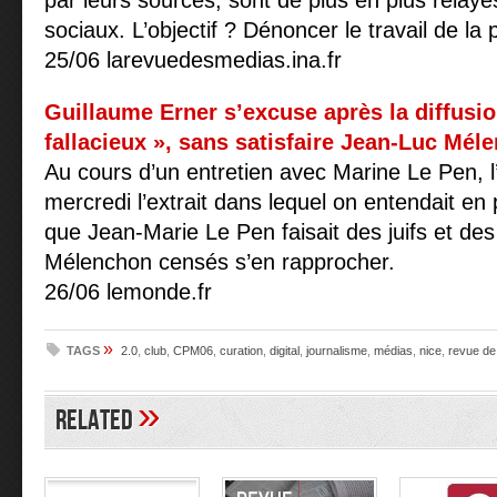
par leurs sources, sont de plus en plus relayé
sociaux. L’objectif ? Dénoncer le travail de la 
25/06 larevuedesmedias.ina.fr
Guillaume Erner s’excuse après la diffusio
fallacieux », sans satisfaire Jean-Luc Mél
Au cours d’un entretien avec Marine Le Pen, l
mercredi l’extrait dans lequel on entendait en p
que Jean-Marie Le Pen faisait des juifs et de
Mélenchon censés s’en rapprocher.
26/06 lemonde.fr
»
TAGS
2.0
,
club
,
CPM06
,
curation
,
digital
,
journalisme
,
médias
,
nice
,
revue de
»
Related