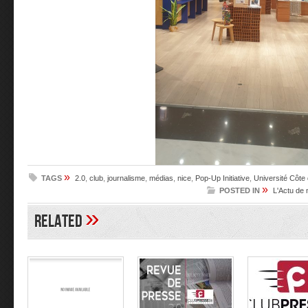
»
TAGS
2.0
,
club
,
journalisme
,
médias
,
nice
,
Pop-Up Initiative
,
Université Côte
»
POSTED IN
L'Actu de 
»
Related