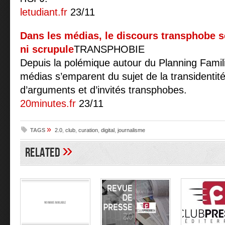
letudiant.fr
23/11
Dans les médias, le discours transphobe 
ni scrupule
TRANSPHOBIE
Depuis la polémique autour du Planning Familia
médias s’emparent du sujet de la transidentit
d’arguments et d’invités transphobes.
20minutes.fr
23/11
»
TAGS
2.0
,
club
,
curation
,
digital
,
journalisme
»
Related