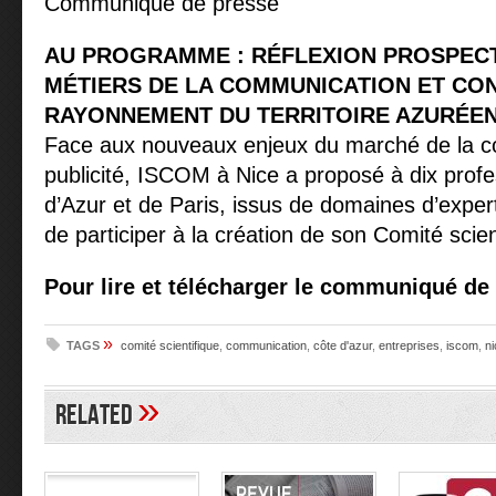
Communiqué de presse
AU PROGRAMME : RÉFLEXION PROSPECT
MÉTIERS DE LA COMMUNICATION ET CO
RAYONNEMENT DU TERRITOIRE AZURÉEN
Face aux nouveaux enjeux du marché de la c
publicité, ISCOM à Nice a proposé à dix profe
d’Azur et de Paris, issus de domaines d’expe
de participer à la création de son Comité scien
Pour lire et télécharger le communiqué de
»
TAGS
comité scientifique
,
communication
,
côte d'azur
,
entreprises
,
iscom
,
ni
»
Related