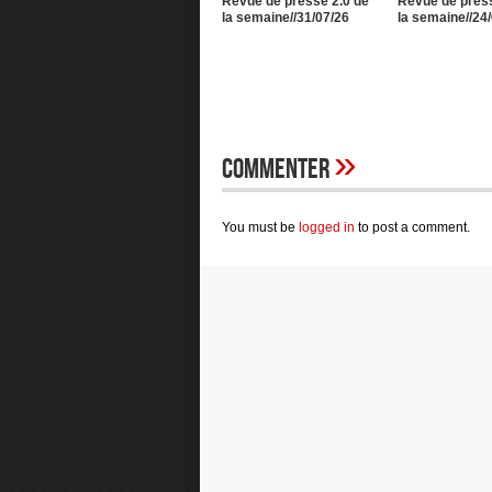
Revue de presse 2.0 de
Revue de press
la semaine//31/07/26
la semaine//24
»
Commenter
You must be
logged in
to post a comment.