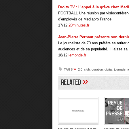
Droits TV : L’appel à la grève chez Me
FOOTBALL Une réunion par visioconférenc
d’employés de Mediapro France.
17/12
20minutes.fr
Jean-Pierre Pernaut présente son dernie
Le journaliste de 70 ans préfère se retirer 
audiences et de sa popularité. Il laisse 
18/12
lemonde.fr
»
TAGS
2.0
,
club
,
curation
,
digital
,
journalism
»
Related