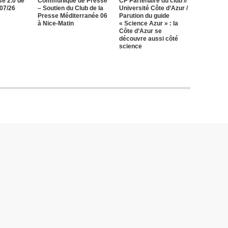
e 2.0 de
Communiqué de Presse
CP Partenaire du club //
/07/26
– Soutien du Club de la
Université Côte d’Azur /
Presse Méditerranée 06
Parution du guide
à Nice-Matin
« Science Azur » : la
Côte d’Azur se
découvre aussi côté
science