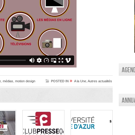
AGEN
»
e
,
médias
,
motion design
POSTED IN
A la Une
,
Autres actualités
Annu