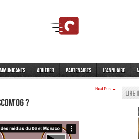
mmunicants
Adhérer
Partenaires
L’annuaire
Next Post →
Lire 
sCom’06 ?