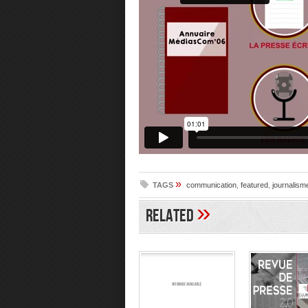
»
TAGS
communication
,
featured
,
journalism
»
Related