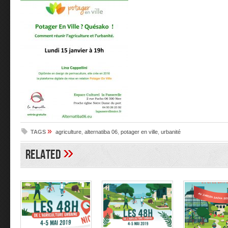
»
TAGS
agriculture
,
alternatiba 06
,
potager en ville
,
urbanité
»
Related