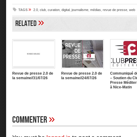
»
TAGS
2.0
,
club
,
curation
,
digital
,
journalisme
,
médias
,
revue de presse
,
web
»
Related
Revue de presse 2.0 de
Revue de presse 2.0 de
Communiqué d
la semaine//31/07/26
la semaine//24/07/26
– Soutien du Cl
Presse Méditer
à Nice-Matin
»
Commenter