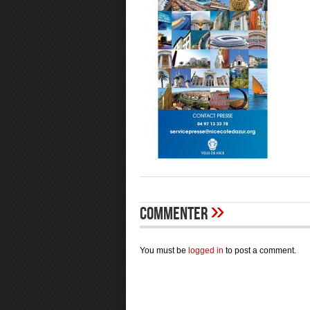
»
Commenter
You must be
logged in
to post a comment.