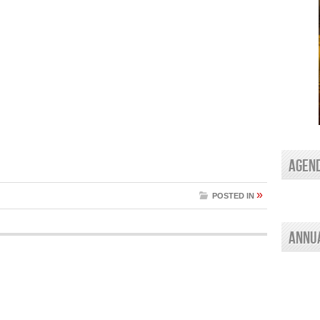
AGEN
»
POSTED IN
Annu