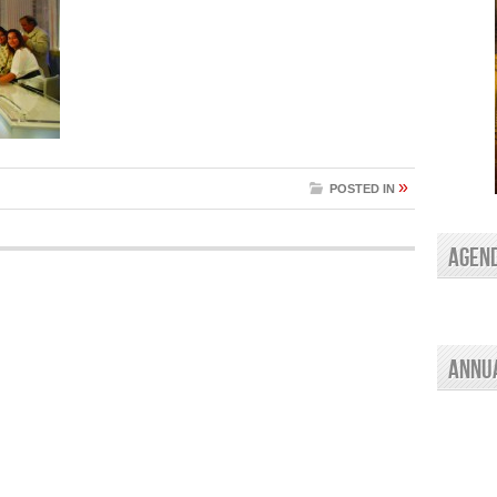
»
POSTED IN
AGEN
Annu