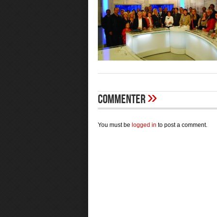
»
Commenter
You must be
logged in
to post a comment.