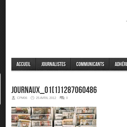
Accueil
Journalistes
Communicants
Adhér
journaux_01[1]1287060486
CPM06
25 AVRIL 2012
0