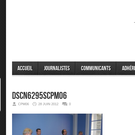
Accueil
Journalistes
Communicants
Adhér
DSCN6295SCPM06
CPM06
28 JUIN 2012
0