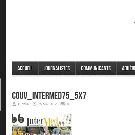
Accueil
Journalistes
Communicants
Adhér
couv_intermed75_5x7
CPM06
25 MAI 2012
0