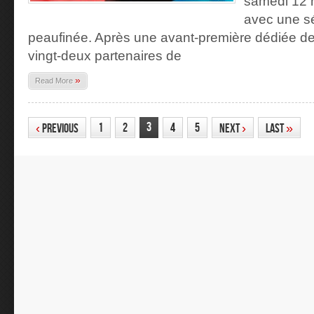
samedi 12 m
avec une sé
peaufinée. Après une avant-première dédiée deu
vingt-deux partenaires de
»
Read More
3
1
2
4
5
‹
Previous
Next
›
Last
»