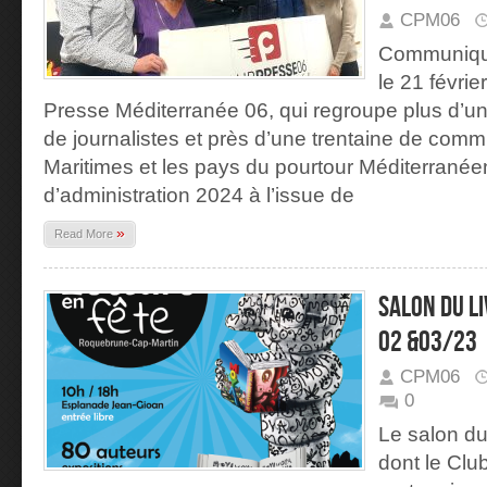
CPM06
Communiqu
le 21 févri
Presse Méditerranée 06, qui regroupe plus d’u
de journalistes et près d’une trentaine de com
Maritimes et les pays du pourtour Méditerranée
d’administration 2024 à l’issue de
»
Read More
Salon du l
02 &03/23
CPM06
0
Le salon du 
dont le Clu