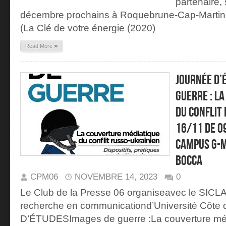
partenaire, 
décembre prochains à Roquebrune-Cap-Martin
(La Clé de votre énergie (2020)
»
Read More
JOURNÉE D’
guerre : L
du conflit
16/11 de 0
Campus G-M
Bocca
CPM06
NOVEMBRE 14, 2023
0
Le Club de la Presse 06 organiseavec le SICLA
recherche en communicationd’Université Côt
D’ÉTUDESImages de guerre :La couverture médi