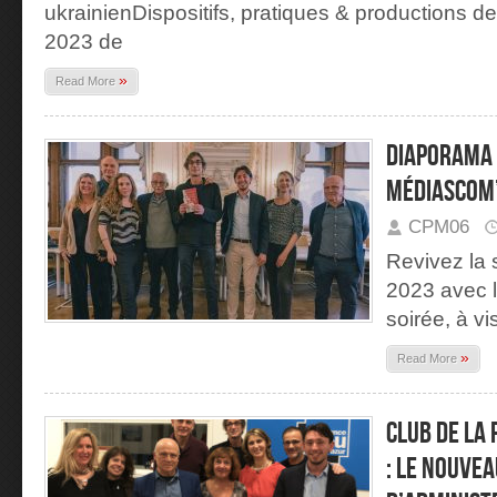
ukrainienDispositifs, pratiques & productions
2023 de
»
Read More
Diaporama 
MédiasCom
CPM06
Revivez la
2023 avec 
soirée, à v
»
Read More
Club de la
: le nouvea