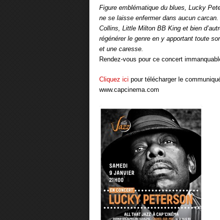
Figure emblématique du blues, Lucky Peter
ne se laisse enfermer dans aucun carcan. 
Collins, Little Milton BB King et bien d’aut
régénérer le genre en y apportant toute so
et une caresse.
Rendez-vous pour ce concert immanquable
Cliquez ici
pour télécharger le communiqué
www.capcinema.com