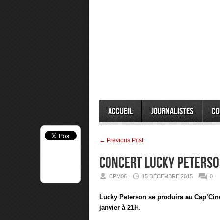
Accueil
Journalistes
Co
← Previous Post
Concert LUCKY Peterso
CPM06
15 DÉCEMBRE 2015
0
Lucky Peterson se produira au Cap’Cin
janvier à 21H.