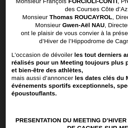
Monsieur François
FORCIOLI-CONTI
, P
des Courses Côte d’Az
Monsieur
Thomas ROUCAYROL
, Dire
Monsieur
Gwen-Aël NAU
, Direct
ont le plaisir de vous convier à la pré
d’Hiver de l’Hippodrome de Cag
L’occasion de dévoiler
les tout derniers
réalisés pour un Meeting toujours plus p
et bien-être des athlètes,
mais aussi d’annoncer
les dates clés du 
événements sportifs exceptionnels, spe
époustouflants.
PRESENTATION DU MEETING D’HIVER
DE CAGNES-SUR-M