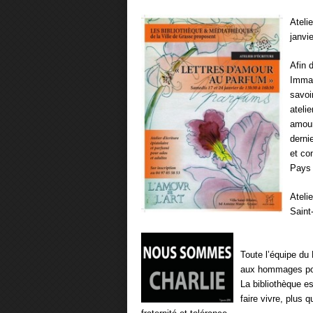
Ateli
janvi
Afin 
Immat
savoi
ateli
amour
derni
et co
Pays 
Ateli
Saint
Toute l’équipe d
aux hommages port
La bibliothèque es
faire vivre, plus q