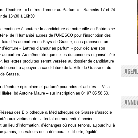
ers d’écriture : « Lettres d’amour au Parfum » – Samedis 17 et 24
er de 13h30 à 16h30
de continuer à soutenir la candidature de notre ville au Patrimoine
ériel de l’Humanité auprès de l’UNESCO pour l’inscription des
r-faire liés au parfum en Pays de Grasse, nous proposons un
er d’écriture « Lettres d’amour au parfum » pour déclarer son
 au parfum. Au même titre que celles du concours organisé l’été
er, les lettres produites seront versées au dossier de candidature
ntribueront à appuyer la candidature de la Ville de Grasse et du
AGEN
de Grasse.
er d’écriture épistolaire et parfumé pour ados et adultes – Villa
-Hilaire, bd Antoine Maure – sur inscription au 04 97 05 58 53.
Annu
u Réseau des Bibliothèque & Médiathèques de Grasse s’associe
és aux victimes de l’attentat du mercredi 7 janvier.
t un lieu d’information, d’échanges où nous tenons, aujourd’hui à
ue jamais, les valeurs de la démocratie : liberté, égalité,