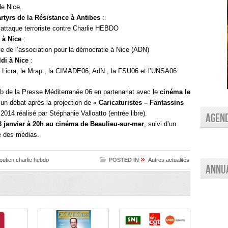
de Nice.
rtyrs de la Résistance à Antibes
:
ttaque terroriste contre Charlie HEBDO
 à Nice
:
tive de l’association pour la démocratie à Nice (ADN)
di à Nice
:
 la Licra, le Mrap , la CIMADE06, AdN , la FSU06 et l’UNSA06
ub de la Presse Méditerranée 06 en partenariat avec le
cinéma le
un débat après la projection de «
Caricaturistes – Fantassins
2014 réalisé par Stéphanie Valloatto (entrée libre).
AGEN
3 janvier à 20h au cinéma de Beaulieu-sur-mer
, suivi d’un
ce des médias.
»
outien charlie hebdo
POSTED IN
Autres actualités
Annu