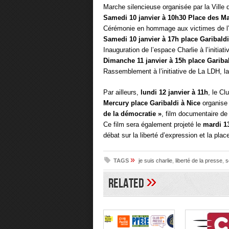
Marche silencieuse organisée par la Ville 
Samedi 10 janvier à 10h30 Place des Ma
Cérémonie en hommage aux victimes de l’a
Samedi 10 janvier à 17h place Garibaldi
Inauguration de l’espace Charlie à l’initia
Dimanche 11 janvier à 15h place Garibal
Rassemblement à l’initiative de La LDH,
Par ailleurs,
lundi 12 janvier à 11h
, le Cl
Mercury place Garibaldi à Nice
organise 
de la démocratie »
, film documentaire de 
Ce film sera également projeté le
mardi 1
débat sur la liberté d’expression et la pla
»
TAGS
je suis charlie
,
liberté de la presse
,
s
»
Related