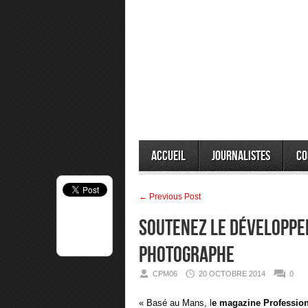
Accueil
Journalistes
Co
← Previous Post
SOUTENEZ LE DÉVELOPPE
PHOTOGRAPHE
CPM06
20 OCTOBRE 2014
0
« Basé au Mans, l
e magazine Professio