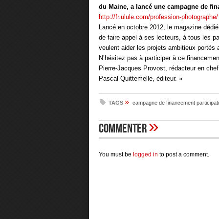
du Maine, a lancé une campagne de finan
http://fr.ulule.com/profession-photographe/
Lancé en octobre 2012, le magazine dédié 
de faire appel à ses lecteurs, à tous les
veulent aider les projets ambitieux portés
N’hésitez pas à participer à ce financemen
Pierre-Jacques Provost, rédacteur en chef
Pascal Quittemelle, éditeur. »
»
TAGS
campagne de financement participati
»
Commenter
You must be
logged in
to post a comment.