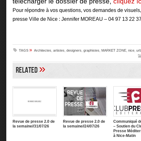
télécharger le dossier de presse,
cliquez ic
Pour répondre à vos questions, vos demandes de visuels,
presse Ville de Nice : Jennifer MOREAU – 04 97 13 22 3
»
TAGS
Architectes
,
artistes
,
designers
,
graphistes
,
MARKET ZONE
,
nice
,
ur
»
Related
Revue de presse 2.0 de
Revue de presse 2.0 de
Communiqué d
la semaine//31/07/26
la semaine//24/07/26
– Soutien du Cl
Presse Méditer
à Nice-Matin