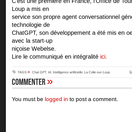
C’est une première en France, l’Office de Tou
Loup a mis en
service son propre agent conversationnel géné
technologie de
ChatGPT, son développement a été mis en oeu
avec la start-up
niçoise Webelse.
Lire le communiqué en intégralité
ici.
»
TAGS
Chat GPT
,
IA
,
Intelligence artificielle
,
La Colle-sur-Loup
»
Commenter
You must be
logged in
to post a comment.