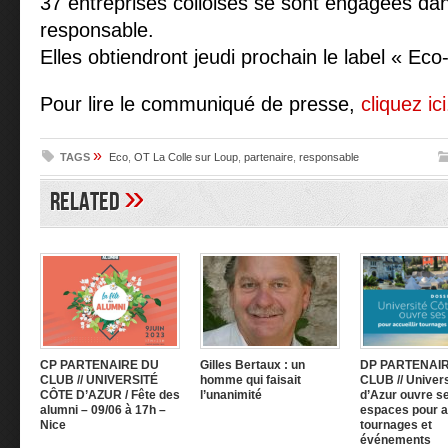
37 entreprises colloises se sont engagées d
responsable.
Elles obtiendront jeudi prochain le label « Eco
Pour lire le communiqué de presse,
cliquez ici
»
TAGS
Eco
,
OT La Colle sur Loup
,
partenaire
,
responsable
»
Related
CP PARTENAIRE DU
Gilles Bertaux : un
DP PARTENAI
CLUB // UNIVERSITÉ
homme qui faisait
CLUB //
Univers
CÔTE D’AZUR / Fête des
l’unanimité
d’Azur ouvre s
alumni – 09/06 à 17h –
espaces pour ac
Nice
tournages et
événements