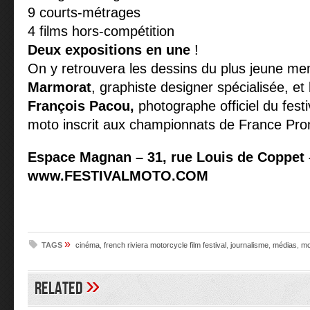
9 courts-métrages
4 films hors-compétition
Deux expositions en une
!
On y retrouvera les dessins du plus jeune me
Marmorat
, graphiste designer spécialisée, et
François Pacou,
photographe officiel du festi
moto inscrit aux championnats de France Pr
Espace Magnan – 31, rue Louis de Coppet 
www.FESTIVALMOTO.COM
»
TAGS
cinéma
,
french riviera motorcycle film festival
,
journalisme
,
médias
,
mo
»
Related