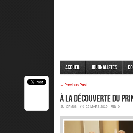
Accueil
Journalistes
Co
← Previous Post
À la découverte du Pr
CPM06
29 MARS 2019
0