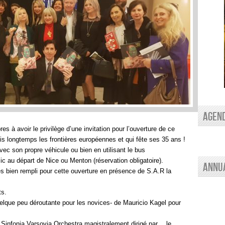
AGEN
 à avoir le privilège d’une invitation pour l’ouverture de ce
s longtemps les frontières européennes et qui fête ses 35 ans !
avec son propre véhicule ou bien en utilisant le bus
ic au départ de Nice ou Menton (réservation obligatoire).
Annu
rès bien rempli pour cette ouverture en présence de S.A.R la
ts.
lque peu déroutante pour les novices- de Mauricio Kagel pour
u Sinfonia Varsovia Orchestra magistralement dirigé par… le