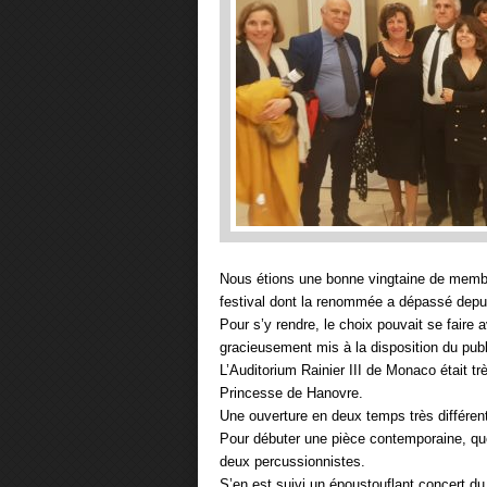
Nous étions une bonne vingtaine de membres
festival dont la renommée a dépassé depui
Pour s’y rendre, le choix pouvait se faire 
gracieusement mis à la disposition du publ
L’Auditorium Rainier III de Monaco était t
Princesse de Hanovre.
Une ouverture en deux temps très différen
Pour débuter une pièce contemporaine, que
deux percussionnistes.
S’en est suivi un époustouflant concert d