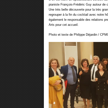
pianiste François-Frédéric Guy autour de 
Une très belle découverte pour la très gr
regrouper à la fin du cocktail avec notr
également le responsable des relations pre
Arts pour cet accueil.
Photo et texte de Philippe Déjardin / CPM