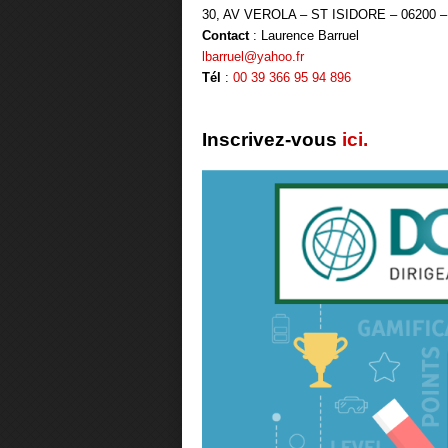
30, AV VEROLA – ST ISIDORE – 06200 –
Contact
: Laurence Barruel
lbarruel@yahoo.fr
Tél
:
00 39 366 95 94 896
Inscrivez-vous
ici.