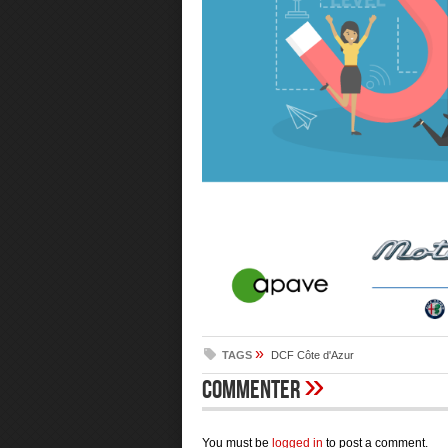
»
TAGS
DCF Côte d'Azur
»
Commenter
You must be
logged in
to post a comment.