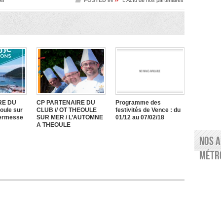
er
POSTED IN
L'Actu de nos partenaires
RE DU
CP PARTENAIRE DU
Programme des
oule sur
CLUB // OT THEOULE
festivités de Vence : du
Kermesse
SUR MER / L’AUTOMNE
01/12 au 07/02/18
A THEOULE
Nos a
Métro