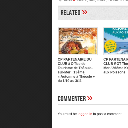
TAGS
crèche
,
Noël
,
santon
,
Théoule sur M
»
Related
CP PARTENAIRE DU
CP PARTENAI
CLUB // Office de
CLUB // OT Thé
Tourisme de Théoule-
Mer / 26ème 
sur-Mer : 13ème
aux Poissons
« Automne à Théoule »
du 1/10 au 3/11
»
Commenter
You must be
logged in
to post a comment.