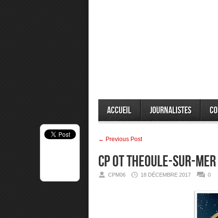
Accueil
Journalistes
Co
← Previous Post
CP OT THEOULE-SUR-MER 
CPM06
18 DÉCEMBRE 2017
0