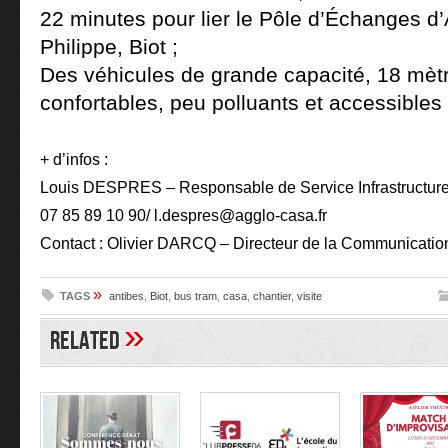
22 minutes pour lier le Pôle d’Échanges d’
Philippe, Biot ;
Des véhicules de grande capacité, 18 mètr
confortables, peu polluants et accessibles
+ d’infos :
Louis DESPRES – Responsable de Service Infrastructure
07 85 89 10 90/
l.despres@agglo-casa.fr
Contact : Olivier DARCQ –
Directeur de la Communicatio
»
TAGS
antibes
,
Biot
,
bus tram
,
casa
,
chantier
,
visite
»
Related