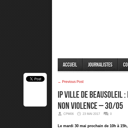
Accueil
Journalistes
Co
← Previous Post
IP Ville de Beausoleil 
Non Violence – 30/05
CPM06
23 MAI 2017
0
L
e mardi 30 mai prochain de 10h à 15h, 