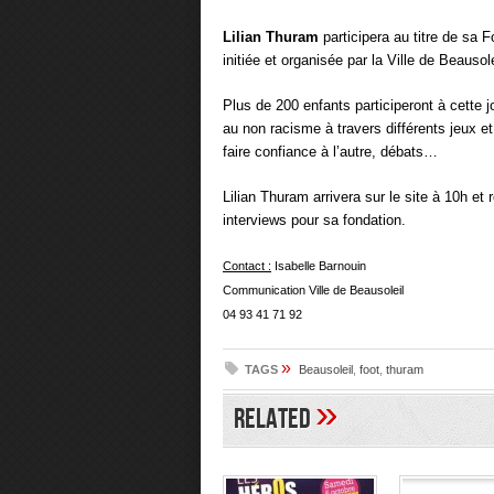
Lilian Thuram
participera au titre de sa F
initiée et organisée par la Ville de Beauso
Plus de 200 enfants participeront à cette jo
au non racisme à travers différents jeux et
faire confiance à l’autre, débats…
Lilian Thuram arrivera sur le site à 10h et 
interviews pour sa fondation.
Contact :
Isabelle Barnouin
Communication Ville de Beausoleil
04 93 41 71 92
»
TAGS
Beausoleil
,
foot
,
thuram
»
Related