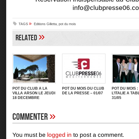
info@clubpresse06.c
»
TAGS
Editions Gilletta
,
pot du mois
»
Related
POT DU CLUB A LA
POT DU MOIS DU CLUB
POT DU MOIS 
VILLA ARSON LE JEUDI
DE LA PRESSE – 01/07
L’ITALIE A TAB
18 DECEMBRE
31/05
»
Commenter
You must be
logged in
to post a comment.