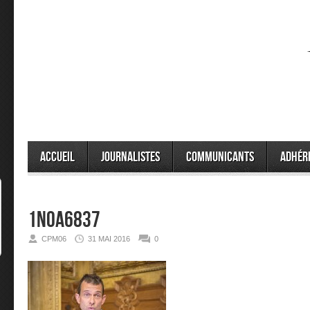
Accueil
Journalistes
Communicants
Adhér
1N0A6837
CPM06
31 MAI 2016
0