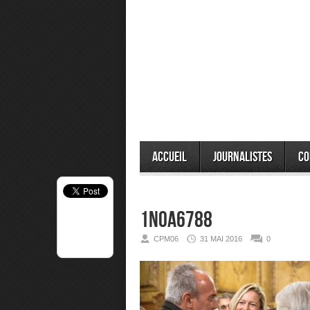
Accueil
Journalistes
Co
1N0A6788
CPM06
31 MAI 2016
0