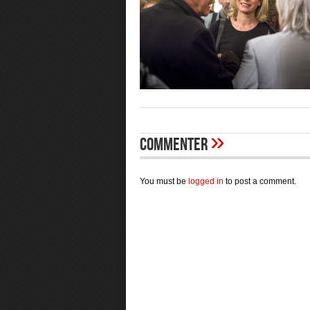
»
Commenter
You must be
logged in
to post a comment.