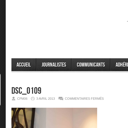
Accueil
Journalistes
Communicants
Adhér
DSC_0109
SUR
CPM06
3 AVRIL 2013
COMMENTAIRES FERMÉS
DSC_0109