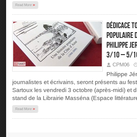
»
Read More
DÉDICACE T
POPULAIRE D
PHILIPPE J
3/10 – 5/1
CPM06
Philippe Jé
journalistes et écrivains, seront présents au fe
Sartoux les vendredi 3 octobre (après-midi) et
stand de la Librairie Masséna (Espace littératur
»
Read More