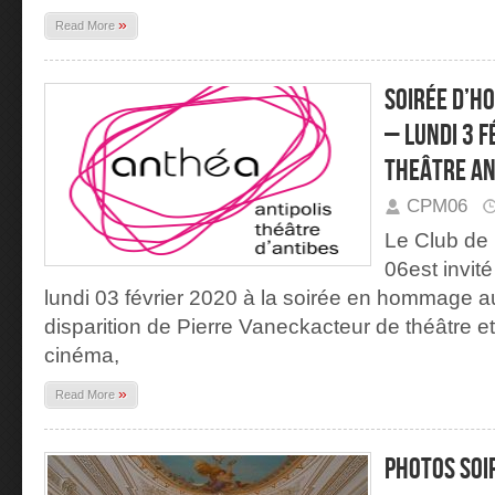
»
Read More
Soirée d’h
– lundi 3 f
Theâtre An
CPM06
Le Club de 
06est invit
lundi 03 février 2020 à la soirée en hommage a
disparition de Pierre Vaneckacteur de théâtre e
cinéma,
»
Read More
PHOTOS SOI