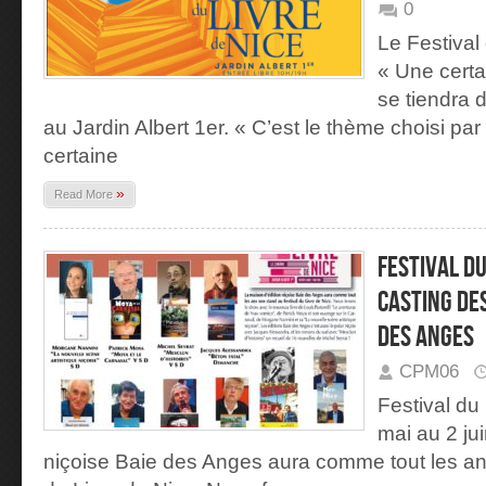
0
Le Festival
« Une certa
se tiendra 
au Jardin Albert 1er. « C’est le thème choisi pa
certaine
»
Read More
Festival du 
casting de
des Anges
CPM06
Festival du
mai au 2 ju
niçoise Baie des Anges aura comme tout les an