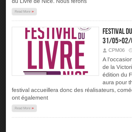
du Livre de Nice. Nous ferons
»
Read More
Festival du
31/05>02/
CPM06
A l’occasio
de la Victor
édition du F
aura pour t
festival accueillera donc des réalisateurs, comé
ont également
»
Read More