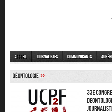
Accueil
Journalistes
Communicants
Adhér
»
déontologie
33E CONGRES
DEONTOLOGI
JOURNALISTE