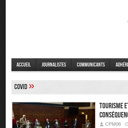
Accueil
Journalistes
Communicants
Adhér
»
covid
Tourisme et
conséquenc
CPM06