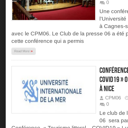
0
Une confér
l’Université
à Cagnes-su
avec le CPM06. Le Club de la presse 06 a été p
cette conférence qui a permis
»
Read More
Conférence
COVID19 » 0
à Nice
CPM06
0
Le club de 
06 sera par
Conférence « Tourisme littoral – COVID19 » Lu