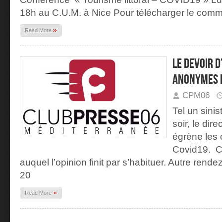
18h au C.U.M. à Nice Pour télécharger le com
»
Read More
Le devoir 
anonymes d
CPM06
Tel un sini
soir, le dir
égrène les c
Covid19. C’
auquel l’opinion finit par s’habituer. Autre rende
20
»
Read More