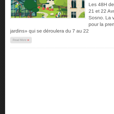
Les 48H de l
21 et 22 Av
Sosno. La v
pour la prem
jardins» qui se déroulera du 7 au 22
»
Read More