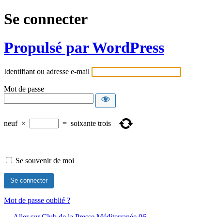
Se connecter
Propulsé par WordPress
Identifiant ou adresse e-mail
Mot de passe
neuf
×
=
soixante trois
Se souvenir de moi
Mot de passe oublié ?
← Aller sur Club de la Presse Méditerranée 06