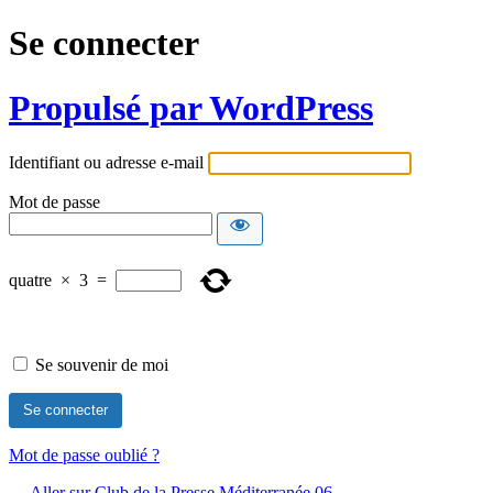
Se connecter
Propulsé par WordPress
Identifiant ou adresse e-mail
Mot de passe
quatre
×
3
=
Se souvenir de moi
Mot de passe oublié ?
← Aller sur Club de la Presse Méditerranée 06