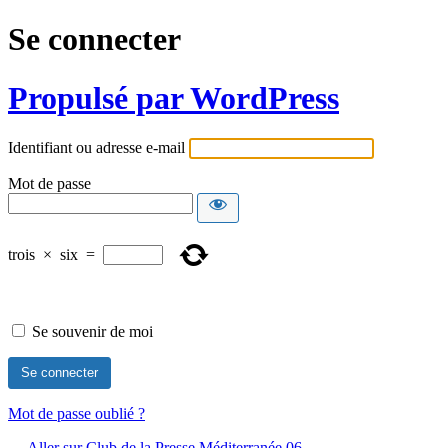
Se connecter
Propulsé par WordPress
Identifiant ou adresse e-mail
Mot de passe
trois
×
six
=
Se souvenir de moi
Mot de passe oublié ?
← Aller sur Club de la Presse Méditerranée 06