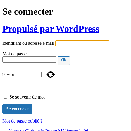
Se connecter
Propulsé par WordPress
Identifiant ou adresse e-mail
Mot de passe
9
−
un
=
Se souvenir de moi
Mot de passe oublié ?
← Aller sur Club de la Presse Méditerranée 06